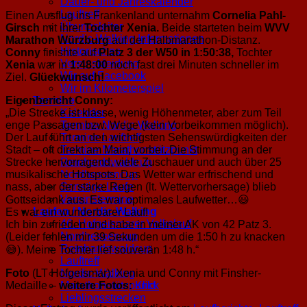
Dauer- und Jahreskalender
Lauftreff
Einen Ausflug ins Frankenland unternahm
Cornelia Pahl-
Übungsleiter
Girsch
mit ihrer
Tochter Xenia.
Beide starteten beim
WVV
Nordic-Walking Informationen
Marathon Würzburg
auf der Halbmarathon-Distanz.
Historisches
Conny
finishte auf
Platz 3 der W50 in 1:50:38,
Tochter
Vereinskleidung
Xenia
war in
1:48:00
noch fast drei Minuten schneller im
Wir auf Facebook
Ziel.
Glückwunsch!
Wir im Kilometerspiel
Eigenbericht Conny:
Termine
„Die Strecke ist klasse, wenig Höhenmeter, aber zum Teil
Kalender
enge Passagen bzw. Wege (kein Vorbeikommen möglich).
Termine Nordic-Walking
Der Lauf führt an den wichtigsten Sehenswürdigkeiten der
Termine Lauftreff
Stadt – oft direkt am Main, vorbei. Die Stimmung an der
Termine Marathonstützpunkt
Strecke hervorragend, viele Zuschauer und auch über 25
Reinhardswaldcup
musikalische Hotspots. Das Wetter war erfrischend und
Nordhessencup
nass, aber der starke Regen (lt. Wettervorhersage) blieb
Sonstige Läufe
Vereinstermine
Gottseidank aus. Es war optimales Laufwetter…😃
Laufen / Nordic-Walking
Es war ein wunderbarer Lauf!
46. Hofgeismarer Volkslauf
Ich bin zufrieden und habe in meiner AK von 42 Patz 3.
Nordhessencup
(Leider fehlen mir 39 Sekunden um die 1:50 h zu knacken
Reinhardswaldcup
😅). Meine Tochter lief souverän 1:48 h.“
Lauftreff
Foto
(LT Hofgeismar): Xenia und Conny mit Finsher-
Nordic-Walking
Medaille –
weitere Fotos:
Klick
Marathonstützpunkt
Lieblingsstrecken