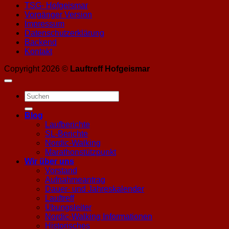
TSG- Hofgeismar
Vorgänger Version
Impressum
Datenschutzerklärung
Backend
Kontakt
Copyright 2026 ©
Lauftreff Hofgeismar
Blog
Laufberichte
SL-Berichte
Nordic-Walking
Marathonstützpunkt
Wir über uns
Vorstand
Aufnahmeantrag
Dauer- und Jahreskalender
Lauftreff
Übungsleiter
Nordic-Walking Informationen
Historisches