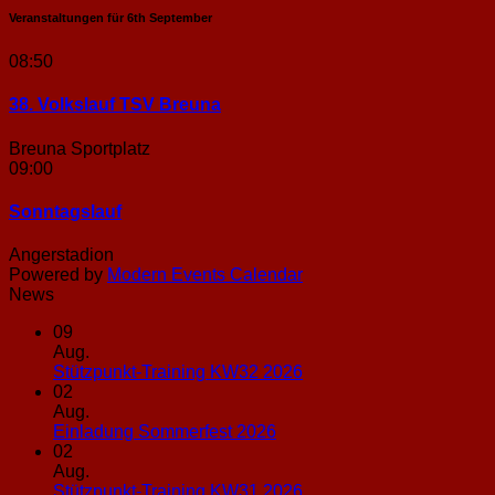
Veranstaltungen für
6th
September
08:50
38. Volkslauf TSV Breuna
Breuna Sportplatz
09:00
Sonntags­lauf
Angerstadion
Powered by
Modern Events Calendar
News
09
Aug.
Keine
Stützpunkt-Training KW32 2026
Kommentare
02
zu
Aug.
Stützpunkt-
Keine
Einladung Sommerfest 2026
Training
Kommentare
02
zu
KW32
Aug.
Einladung
2026
Keine
Stützpunkt-Training KW31 2026