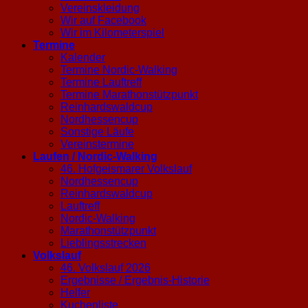
Vereinskleidung
Wir auf Facebook
Wir im Kilometerspiel
Termine
Kalender
Termine Nordic-Walking
Termine Lauftreff
Termine Marathonstützpunkt
Reinhardswaldcup
Nordhessencup
Sonstige Läufe
Vereinstermine
Laufen / Nordic-Walking
46. Hofgeismarer Volkslauf
Nordhessencup
Reinhardswaldcup
Lauftreff
Nordic-Walking
Marathonstützpunkt
Lieblingsstrecken
Volkslauf
46. Volkslauf 2026
Ergebnisse / Ergebnis-Historie
Helfer
Kuchenliste