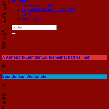
11
Volkslauf
12
46. Volkslauf 2026
13
Ergebnisse / Ergebnis-Historie
14
Helfer
15
Kuchenliste
16
17
18
19
20
21
7. Ahnepark-Lauf der Laufgemeinschaft Vellmar
22
Spendenlauf Westuffeln
23
24
25
26
27