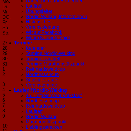
Dauer- und Jahreskalender
Mo.
Lauftreff
Di.
Übungsleiter
Mi.
Nordic-Walking Informationen
DO.
Historisches
Fr.
Vereinskleidung
Sa.
Wir auf Facebook
So.
Wir im Kilometerspiel
27
Termine
28
Kalender
29
Termine Nordic-Walking
30
Termine Lauftreff
31
Termine Marathonstützpunkt
1
Reinhardswaldcup
2
Nordhessencup
Sonstige Läufe
3
Vereinstermine
4
Laufen / Nordic-Walking
5
46. Hofgeismarer Volkslauf
6
Nordhessencup
7
Reinhardswaldcup
8
Lauftreff
9
Nordic-Walking
Marathonstützpunkt
10
Lieblingsstrecken