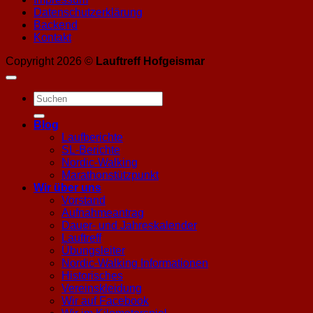
Datenschutzerklärung
Backend
Kontakt
Copyright 2026 ©
Lauftreff Hofgeismar
Blog
Laufberichte
SL-Berichte
Nordic-Walking
Marathonstützpunkt
Wir über uns
Vorstand
Aufnahmeantrag
Dauer- und Jahreskalender
Lauftreff
Übungsleiter
Nordic-Walking Informationen
Historisches
Vereinskleidung
Wir auf Facebook