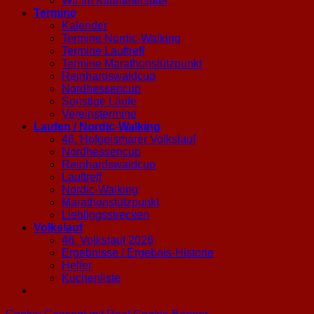
Wir im Kilometerspiel
Termine
Kalender
Termine Nordic-Walking
Termine Lauftreff
Termine Marathonstützpunkt
Reinhardswaldcup
Nordhessencup
Sonstige Läufe
Vereinstermine
Laufen / Nordic-Walking
46. Hofgeismarer Volkslauf
Nordhessencup
Reinhardswaldcup
Lauftreff
Nordic-Walking
Marathonstützpunkt
Lieblingsstrecken
Volkslauf
46. Volkslauf 2026
Ergebnisse / Ergebnis-Historie
Helfer
Kuchenliste