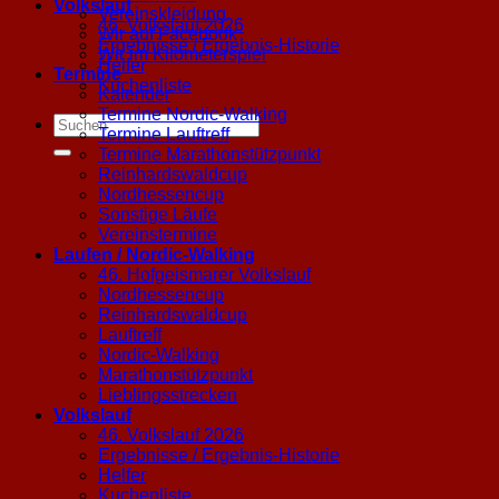
Volkslauf
Vereinskleidung
46. Volkslauf 2026
Wir auf Facebook
Ergebnisse / Ergebnis-Historie
Wir im Kilometerspiel
Helfer
Termine
Kuchenliste
Kalender
Termine Nordic-Walking
Termine Lauftreff
Termine Marathonstützpunkt
Reinhardswaldcup
Nordhessencup
Sonstige Läufe
Vereinstermine
Laufen / Nordic-Walking
46. Hofgeismarer Volkslauf
Nordhessencup
Reinhardswaldcup
Lauftreff
Nordic-Walking
Marathonstützpunkt
Lieblingsstrecken
Volkslauf
46. Volkslauf 2026
Ergebnisse / Ergebnis-Historie
Helfer
Kuchenliste