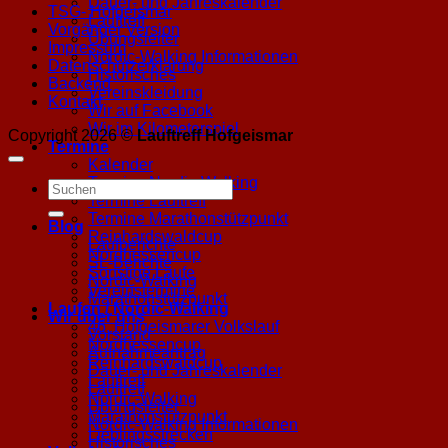
Dauer- und Jahreskalender
TSG- Hofgeismar
Lauftreff
Vorgänger Version
Übungsleiter
Impressum
Nordic-Walking Informationen
Datenschutzerklärung
Historisches
Backend
Vereinskleidung
Kontakt
Wir auf Facebook
Wir im Kilometerspiel
Copyright 2026 ©
Lauftreff Hofgeismar
Termine
Kalender
Termine Nordic-Walking
Termine Lauftreff
Termine Marathonstützpunkt
Blog
Reinhardswaldcup
Laufberichte
Nordhessencup
SL-Berichte
Sonstige Läufe
Nordic-Walking
Vereinstermine
Marathonstützpunkt
Laufen / Nordic-Walking
Wir über uns
46. Hofgeismarer Volkslauf
Vorstand
Nordhessencup
Aufnahmeantrag
Reinhardswaldcup
Dauer- und Jahreskalender
Lauftreff
Lauftreff
Nordic-Walking
Übungsleiter
Marathonstützpunkt
Nordic-Walking Informationen
Lieblingsstrecken
Historisches