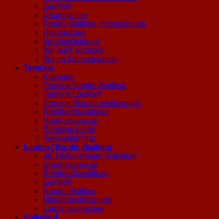
Lauftreff
Übungsleiter
Nordic-Walking Informationen
Historisches
Vereinskleidung
Wir auf Facebook
Wir im Kilometerspiel
Termine
Kalender
Termine Nordic-Walking
Termine Lauftreff
Termine Marathonstützpunkt
Reinhardswaldcup
Nordhessencup
Sonstige Läufe
Vereinstermine
Laufen / Nordic-Walking
46. Hofgeismarer Volkslauf
Nordhessencup
Reinhardswaldcup
Lauftreff
Nordic-Walking
Marathonstützpunkt
Lieblingsstrecken
Volkslauf