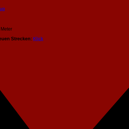
cup
 Meter
euen Strecken:
Klick