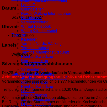
Dauer- und Jahreskalender
Lauftreff
Datum
Übungsleiter
Nordic-Walking Informationen
So.. 03. Jan.. 2027
Historisches
Vereinskleidung
Uhrzeit
Wir auf Facebook
Wir im Kilometerspiel
Termine
12:00 - 15:00
Kalender
Termine Nordic-Walking
Labels
Termine Lauftreff
Termine Marathonstützpunkt
Wettbewerb
Reinhardswaldcup
Nordhessencup
Silvesterlauf Vernawahlshausen
Sonstige Läufe
Vereinstermine
Die 28. Auflage des
Silvesterlaufes in Vernawahlshausen
fi
Laufen / Nordic-Walking
Achtung: Neuer Austragungsort: Klinik- und Rehazentrum L
46. Hofgeismarer Volkslauf
Voranmeldungen sind möglich bis ??? Nachmeldungen vor Ort
Nordhessencup
Reinhardswaldcup
Treffpunkt für Fahrgemeinschaften: 10:30 Uhr am Angerstadio
Lauftreff
Nordic-Walking
Wie immer gibt es Obst und den obligatorischen Tee im Zielbe
Marathonstützpunkt
Bei Rückgabe der Startnummer erhält jeder ein Kochwürstchen, 
Lieblingsstrecken
Umkleide- und Duschmöglichkeiten sind vor Ort vorhanden.