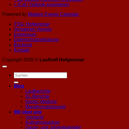
+ iCal / Outlook exportieren
Powered by
Modern Events Calendar
TSG- Hofgeismar
Vorgänger Version
Impressum
Datenschutzerklärung
Backend
Kontakt
Copyright 2026 ©
Lauftreff Hofgeismar
Blog
Laufberichte
SL-Berichte
Nordic-Walking
Marathonstützpunkt
Wir über uns
Vorstand
Aufnahmeantrag
Dauer- und Jahreskalender