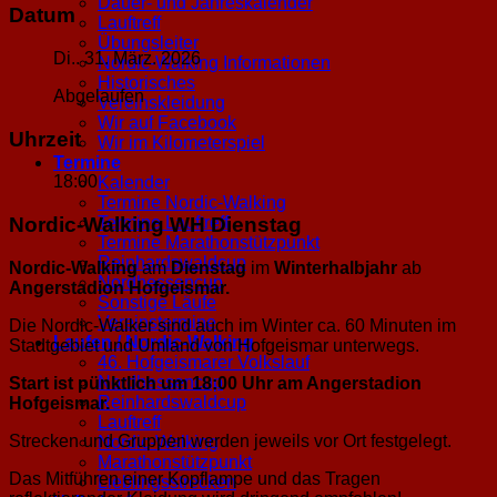
Dauer- und Jahreskalender
Datum
Lauftreff
Übungsleiter
Di.. 31. März. 2026
Nordic-Walking Informationen
Historisches
Abgelaufen
Vereinskleidung
Wir auf Facebook
Uhrzeit
Wir im Kilometerspiel
Termine
18:00
Kalender
Termine Nordic-Walking
Termine Lauftreff
Nordic-Walking WH Dienstag
Termine Marathonstützpunkt
Reinhardswaldcup
Nordic-Walking
am
Dienstag
im
Winterhalbjahr
ab
Nordhessencup
Angerstadion Hofgeismar.
Sonstige Läufe
Vereinstermine
Die Nordic-Walker sind auch im Winter ca. 60 Minuten im
Laufen / Nordic-Walking
Stadtgebiet und Umland von Hofgeismar unterwegs.
46. Hofgeismarer Volkslauf
Nordhessencup
Start ist pünktlich um 18:00 Uhr am Angerstadion
Reinhardswaldcup
Hofgeismar.
Lauftreff
Strecken und Gruppen werden jeweils vor Ort festgelegt.
Nordic-Walking
Marathonstützpunkt
Das Mitführen einer Kopflampe und das Tragen
Lieblingsstrecken