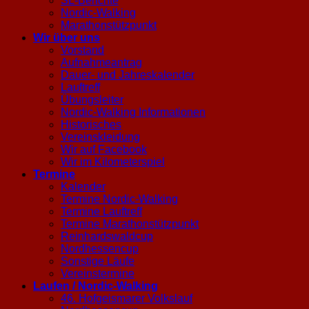
SL-Berichte
Nordic-Walking
Marathonstützpunkt
Wir über uns
Vorstand
Aufnahmeantrag
Dauer- und Jahreskalender
Lauftreff
Übungsleiter
Nordic-Walking Informationen
Historisches
Vereinskleidung
Wir auf Facebook
Wir im Kilometerspiel
Termine
Kalender
Termine Nordic-Walking
Termine Lauftreff
Termine Marathonstützpunkt
Reinhardswaldcup
Nordhessencup
Sonstige Läufe
Vereinstermine
Laufen / Nordic-Walking
46. Hofgeismarer Volkslauf