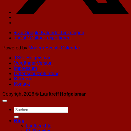
+ Zu Google Kalender hinzufügen
+ iCal / Outlook exportieren
Powered by
Modern Events Calendar
TSG- Hofgeismar
Vorgänger Version
Impressum
Datenschutzerklärung
Backend
Kontakt
Copyright 2026 ©
Lauftreff Hofgeismar
Blog
Laufberichte