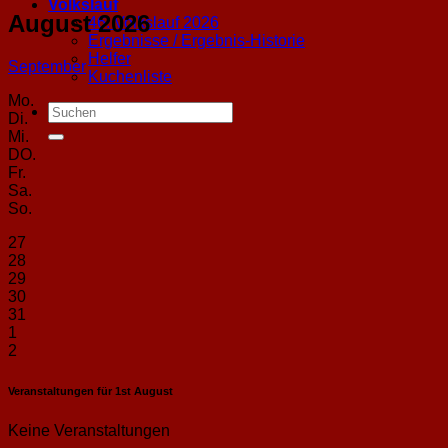
Volkslauf
August 2026
46. Volkslauf 2026
Ergebnisse / Ergebnis-Historie
Helfer
September
Kuchenliste
Mo.
Di.
Mi.
DO.
Fr.
Sa.
So.
27
28
29
30
31
1
2
Veranstaltungen für
1st
August
Keine Veranstaltungen