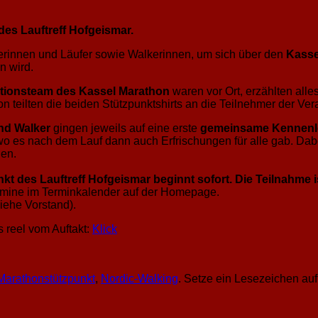
es Lauftreff Hofgeismar.
uferinnen und Läufer sowie Walkerinnen, um sich über den
Kasse
n wird.
tionsteam des Kassel Marathon
waren vor Ort, erzählten all
n teilten die beiden Stützpunktshirts an die Teilnehmer der Ver
nd Walker
gingen jeweils auf eine erste
gemeinsame Kennenl
wo es nach dem Lauf dann auch Erfrischungen für alle gab. Da
en.
t des Lauftreff Hofgeismar beginnt sofort.
Die Teilnahme i
rmine im Terminkalender auf der Homepage.
siehe Vorstand).
s reel vom Auftakt:
Klick
Marathonstützpunkt
,
Nordic-Walking
. Setze ein Lesezeichen au