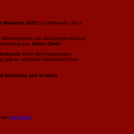
l Marathon 2025
zu informieren, der in
es Wissenswerte zum diesjährigen Kassel
anstaltung aus.
Vielen Dank!
ernrunde
durch die Hofgeismarer
bei gab es nochmals Gelegenheit zum
st kostenlos und an keine
f den
permalink
.