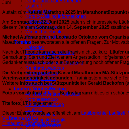
Dauer- und Jahreskalender
Juni
Lauftreff
Übungsleiter
Auftakt zum
Kassel Marathon 2025
im
Marathonstützpunkt d
Nordic-Walking Informationen
Historisches
Am
Sonntag, den 22. Juni 2025
trafen sich interessierte Lä
Vereinskleidung
diesem Jahr am
Sonntag, den 14. September 2025
stattfinde
Wir auf Facebook
Michael Aufenanger
und
Leonardo Ortolano vom Organisa
Wir im Kilometerspiel
Marathon und beantworteten alle offenen Fragen. Zur Motivatio
Termine
Kalender
Nach der Theorie kam auch die Praxis nicht zu kurz!
Läufer u
Termine Nordic-Walking
Gemarkung. Start und Ziel war am Angerstadion Hofgeismar, 
Termine Lauftreff
Gedankenaustausch oder zur Beantwortung noch offener Frag
Termine Marathonstützpunkt
Reinhardswaldcup
Die Vorbereitung auf den Kassel Marathon im MA-Stützpunk
Nordhessencup
Vereinszugehörigkeit gebunden.
Trainingstermine siehe Te
Sonstige Läufe
Weitere Infos auch bei Stützpunktleiter Gerald Backofen
(
Vereinstermine
Laufen / Nordic-Walking
Fotos vom Auftakt:
Klick
– Bei
Instagram
gibt es ein schöne
46. Hofgeismarer Volkslauf
Nordhessencup
Titelfoto:
LT Hofgeismar
Reinhardswaldcup
Lauftreff
Dieser Eintrag wurde veröffentlicht am
Laufberichte
,
Lauftreff
,
Nordic-Walking
VL Breuna (NHC)
Marathonstützpunkt
Einladung Sommerfest 2025
Lieblingsstrecken