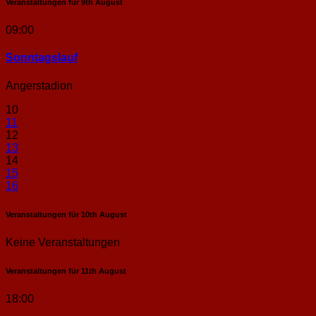
Veranstaltungen für
9th
August
09:00
Sonntags­lauf
Angerstadion
10
11
12
13
14
15
16
Veranstaltungen für
10th
August
Keine Veranstaltungen
Veranstaltungen für
11th
August
18:00