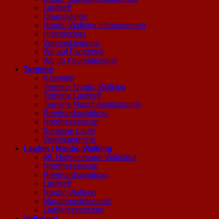
Lauftreff
Übungsleiter
Nordic-Walking Informationen
Historisches
Vereinskleidung
Wir auf Facebook
Wir im Kilometerspiel
Termine
Kalender
Termine Nordic-Walking
Termine Lauftreff
Termine Marathonstützpunkt
Reinhardswaldcup
Nordhessencup
Sonstige Läufe
Vereinstermine
Laufen / Nordic-Walking
46. Hofgeismarer Volkslauf
Nordhessencup
Reinhardswaldcup
Lauftreff
Nordic-Walking
Marathonstützpunkt
Lieblingsstrecken
Volkslauf