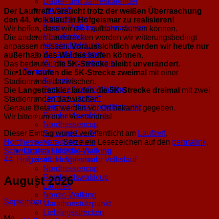
Dauer- und Jahreskalender
Lauftreff
Der Lauftreff versucht trotz der weißen Überraschung
Übungsleiter
den 44. Volkslauf in Hofgeismar zu realisieren!
Nordic-Walking Informationen
Wir hoffen, dass wir die Laufbahn räumen können.
Historisches
Die anderen Laufstrecken werden wir witterungsbedingt
Vereinskleidung
anpassen müssen.
Voraussichtlich werden wir heute nur
Wir auf Facebook
außerhalb des Waldes laufen können.
Wir im Kilometerspiel
Das bedeutet:
die 5K-Strecke bleibt unverändert.
Termine
Die
10er laufen die 5K-Strecke zweimal
mit einer
Kalender
Stadionrunde dazwischen.
Termine Nordic-Walking
Die
Langstreckler laufen die 5K-Strecke dreimal
mit zwei
Termine Lauftreff
Stadionrunden dazwischen.
Termine Marathonstützpunkt
Genaue Details werden vor Ort bekannt gegeben.
Reinhardswaldcup
Wir bitten um euer Verständnis!
Nordhessencup
Dieser Eintrag wurde veröffentlicht am
Lauftreff
,
Sonstige Läufe
Nordhessencup
. Setze ein Lesezeichen auf den
permalink
.
Vereinstermine
Schwülmetallauf 2024
Laufen / Nordic-Walking
44. Hofgeismarer Volkslauf
46. Hofgeismarer Volkslauf
Nordhessencup
Reinhardswaldcup
August 2026
Lauftreff
Nordic-Walking
September
Marathonstützpunkt
Lieblingsstrecken
Mo.