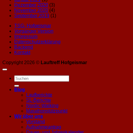
Dezember 2020
(3)
November 2020
(4)
September 2019
(1)
TSG- Hofgeismar
Vorgänger Version
Impressum
Datenschutzerklärung
Backend
Kontakt
Copyright 2026 ©
Lauftreff Hofgeismar
Blog
Laufberichte
SL-Berichte
Nordic-Walking
Marathonstützpunkt
Wir über uns
Vorstand
Aufnahmeantrag
Dauer- und Jahreskalender