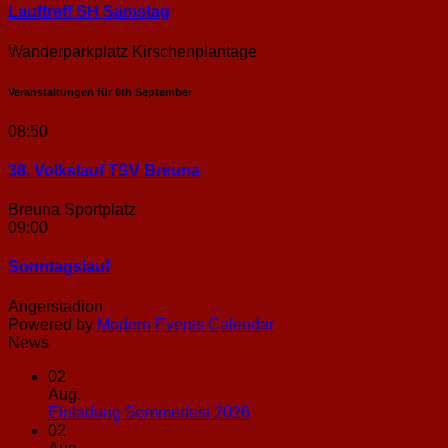
Lauftreff SH Samstag
Wanderparkplatz Kirschenplantage
Veranstaltungen für
6th
September
08:50
38. Volkslauf TSV Breuna
Breuna Sportplatz
09:00
Sonntags­lauf
Angerstadion
Powered by
Modern Events Calendar
News
02
Aug.
Keine
Einladung Sommerfest 2026
Kommentare
02
zu