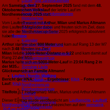
Dauer- und Jahreskalender
Lauftreff
Am
Samstag, den 27. September 2025
fand mit dem
48.
Übungsleiter
Oktoberwochen Volkslauf
der letzte Lauf im
Nordic-Walking Informationen
Nordhessencup 2025
statt.
Historisches
Vom Lauftreff waren mit
Arthur, Milan und Marius Altmann
Vereinskleidung
drei Lauftreff-Mitglieder dabei und freuten sich im Ziel, dass
Wir auf Facebook
sie alle die Nordhessecup-Serie 2025 erfolgreich absolviert
Wir im Kilometerspiel
haben!
Termine
Kalender
Arthur
startete über
800 Meter
und kam auf Rang 13 der M7
Termine Nordic-Walking
nach
3:48
Minuten ins Ziel.
Termine Lauftreff
Milan
lief die
1000-Meter-Distanz
in
5:22
und kam damit auf
Termine Marathonstützpunkt
Rang 22 der M10.
Reinhardswaldcup
Marius
holte sich im
5000-Meter-Lauf
in
23:04 Rang 2 in
Nordhessencup
der M35.
Sonstige Läufe
Glückwunsch an Familie Altmann!
Vereinstermine
Laufen / Nordic-Walking
Bericht der HNA:
Klick
–
Ergebnisse:
Klick
–
Fotos vom
46. Hofgeismarer Volkslauf
Lauf:
Klick
Nordhessencup
Reinhardswaldcup
Titelfoto
(LT Hofgeismar): Milan, Marius und Arthur Altmann
Lauftreff
Nordic-Walking
Dieser Eintrag wurde veröffentlicht am
Laufberichte
,
Lauftreff
,
Marathonstützpunkt
Nordhessencup
. Setze ein Lesezeichen auf den
permalink
.
Lieblingsstrecken
„Ruff un runner“ 2025