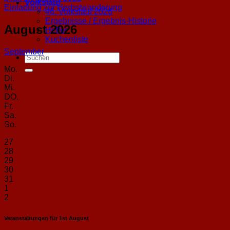
Volkslauf
Einladung zur Herbstwanderung
46. Volkslauf 2026
Ergebnisse / Ergebnis-Historie
August 2026
Helfer
Kuchenliste
September
Mo.
Di.
Mi.
DO.
Fr.
Sa.
So.
27
28
29
30
31
1
2
Veranstaltungen für
1st
August