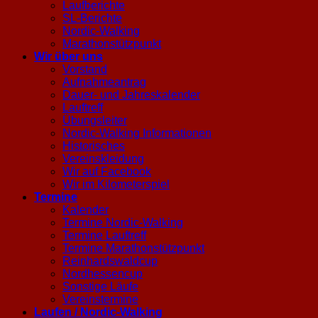
Laufberichte
SL-Berichte
Nordic-Walking
Marathonstützpunkt
Wir über uns
Vorstand
Aufnahmeantrag
Dauer- und Jahreskalender
Lauftreff
Übungsleiter
Nordic-Walking Informationen
Historisches
Vereinskleidung
Wir auf Facebook
Wir im Kilometerspiel
Termine
Kalender
Termine Nordic-Walking
Termine Lauftreff
Termine Marathonstützpunkt
Reinhardswaldcup
Nordhessencup
Sonstige Läufe
Vereinstermine
Laufen / Nordic-Walking