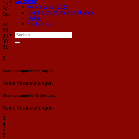
Volkslauf
Fr.
46. Volkslauf 2026
Sa.
Ergebnisse / Ergebnis-Historie
So.
Helfer
Kuchenliste
27
28
29
30
31
1
2
Veranstaltungen für
1st
August
Keine Veranstaltungen
Veranstaltungen für
2nd
August
Keine Veranstaltungen
3
4
5
6