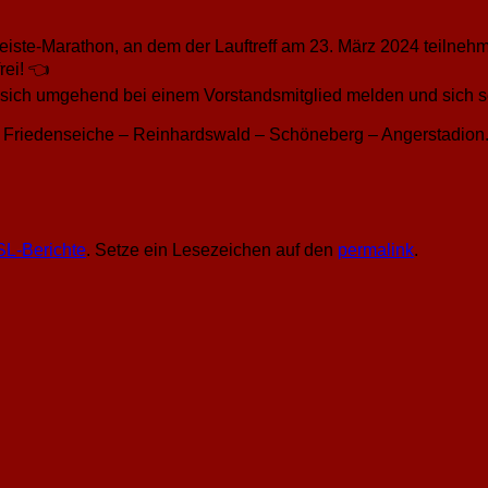
iste-Marathon, an dem der Lauftreff am 23. März 2024 teilnehm
rei! 👈
lte sich umgehend bei einem Vorstandsmitglied melden und sich se
– Friedenseiche – Reinhardswald – Schöneberg – Angerstadion
SL-Berichte
. Setze ein Lesezeichen auf den
permalink
.