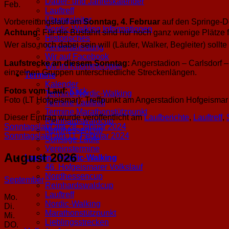
Dauer- und Jahreskalender
Feb.
Lauftreff
Übungsleiter
Vorbereitungslauf am
Sonntag, 4. Februar
auf den Springe-De
Nordic-Walking Informationen
Achtung:
Für die Busfahrt sind nur noch ganz wenige Plätze f
Historisches
Wer also noch dabei sein will (Läufer, Walker, Begleiter) sol
Vereinskleidung
Wir auf Facebook
Laufstrecke an diesem Sonntag:
Angerstadion – Carlsdorf 
Wir im Kilometerspiel
einzelnen Gruppen unterschiedliche Streckenlängen.
Termine
Kalender
Fotos vom Lauf:
Klick
Termine Nordic-Walking
Foto (LT Hofgeismar): Treffpunkt am Angerstadion Hofgeismar
Termine Lauftreff
Termine Marathonstützpunkt
Dieser Eintrag wurde veröffentlicht am
Laufberichte
,
Lauftreff
,
Reinhardswaldcup
Sonntagslauf am 28. Januar 2024
Nordhessencup
Sonntagslauf am 11. Februar 2024
Sonstige Läufe
Vereinstermine
August 2026
Laufen / Nordic-Walking
46. Hofgeismarer Volkslauf
Nordhessencup
September
Reinhardswaldcup
Lauftreff
Mo.
Nordic-Walking
Di.
Marathonstützpunkt
Mi.
Lieblingsstrecken
DO.