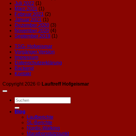
Juli 2022
(1)
März 2021
(1)
Februar 2021
(2)
Januar 2021
(1)
Dezember 2020
(3)
November 2020
(4)
September 2019
(1)
TSG- Hofgeismar
Vorgänger Version
Impressum
Datenschutzerklärung
Backend
Kontakt
Copyright 2026 ©
Lauftreff Hofgeismar
Blog
Laufberichte
SL-Berichte
Nordic-Walking
Marathonstützpunkt