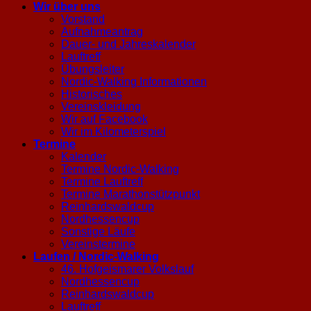
Wir über uns
Vorstand
Aufnahmeantrag
Dauer- und Jahreskalender
Lauftreff
Übungsleiter
Nordic-Walking Informationen
Historisches
Vereinskleidung
Wir auf Facebook
Wir im Kilometerspiel
Termine
Kalender
Termine Nordic-Walking
Termine Lauftreff
Termine Marathonstützpunkt
Reinhardswaldcup
Nordhessencup
Sonstige Läufe
Vereinstermine
Laufen / Nordic-Walking
46. Hofgeismarer Volkslauf
Nordhessencup
Reinhardswaldcup
Lauftreff