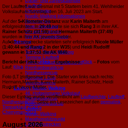
Dauer- und Jahreskalender
Lauftreff
Der Lauftreff war diesmal mit 5 Startern beim 41. Wehlheider
Übungsleiter
Volkslauf am Sonntag, den 16. Juli 2023 am Start.
Nordic-Walking Informationen
Auf der
5-Kilometer-Distanz
war
Karin Maiterth
am
Historisches
erfolgreichsten. In
29:49
holte sie sich
Rang 3
in ihrer AK.
Vereinskleidung
Rainer Schütz (31:59)
und
Hermann Maiterth (37:49)
Wir auf Facebook
wurden in ihrer AK jeweils Siebter.
Wir im Kilometerspiel
Auf der Langstrecke starteten sehr erfolgreich
Nicole Müller
Termine
(
1:40:44 und Rang 2 in der W35
) und
Heidi Rudolff
Kalender
gewann in 1:37:53 die AK W40
.
Termine Nordic-Walking
Termine Lauftreff
Bericht der HNA:
Klick
–
Ergebnisse
:
Klick
–
Fotos
vom
Termine Marathonstützpunkt
Lauf:
Klick
Reinhardswaldcup
Nordhessencup
Foto (LT Hofgeismar): Die Starter von links nach rechts:
Sonstige Läufe
Hermann Maiterth, Karin Maiterth, Rainer Schütz, Heidi
Vereinstermine
Rudolff, Nicole Müller.
Laufen / Nordic-Walking
46. Hofgeismarer Volkslauf
Dieser Eintrag wurde veröffentlicht am
Laufberichte
,
Lauftreff
,
Nordhessencup
Nordhessencup
. Setze ein Lesezeichen auf den
permalink
.
Reinhardswaldcup
Tierparklauf 2023
Lauftreff
Cherryman 2023
Nordic-Walking
Marathonstützpunkt
August 2026
Lieblingsstrecken