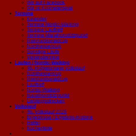
Wir auf Facebook
Wir im Kilometerspiel
Termine
Kalender
Termine Nordic-Walking
Termine Lauftreff
Termine Marathonstützpunkt
Reinhardswaldcup
Nordhessencup
Sonstige Läufe
Vereinstermine
Laufen / Nordic-Walking
46. Hofgeismarer Volkslauf
Nordhessencup
Reinhardswaldcup
Lauftreff
Nordic-Walking
Marathonstützpunkt
Lieblingsstrecken
Volkslauf
46. Volkslauf 2026
Ergebnisse / Ergebnis-Historie
Helfer
Kuchenliste