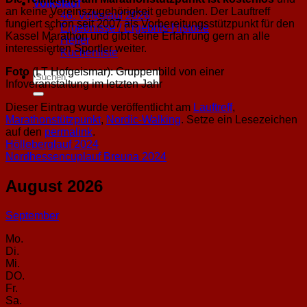
Volkslauf
an keine Vereinszugehörigkeit gebunden. Der Lauftreff
46. Volkslauf 2026
fungiert schon seit 2007 als Vorbereitungsstützpunkt für den
Ergebnisse / Ergebnis-Historie
Kassel Marathon und gibt seine Erfahrung gern an alle
Helfer
interessierten Sportler weiter.
Kuchenliste
Foto
(LT Hofgeismar): Gruppenbild von einer
Infoveranstaltung im letzten Jahr
Dieser Eintrag wurde veröffentlicht am
Lauftreff
,
Marathonstützpunkt
,
Nordic-Walking
. Setze ein Lesezeichen
auf den
permalink
.
Hölleberglauf 2024
Nordhessencuplauf Breuna 2024
August 2026
September
Mo.
Di.
Mi.
DO.
Fr.
Sa.