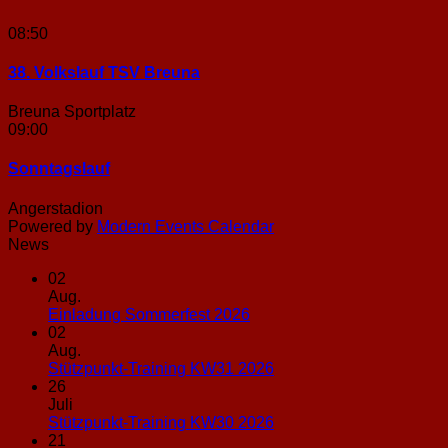
08:50
38. Volkslauf TSV Breuna
Breuna Sportplatz
09:00
Sonntags­lauf
Angerstadion
Powered by
Modern Events Calendar
News
02
Aug.
Keine
Einladung Sommerfest 2026
Kommentare
02
zu
Aug.
Einladung
Keine
Stützpunkt-Training KW31 2026
Sommerfest
Kommentare
26
2026
zu
Juli
Stützpunkt-
Keine
Stützpunkt-Training KW30 2026
Training
Kommentare
21