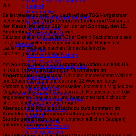
Dauer- und Jahreskalender
Juni
Lauftreff
Übungsleiter
Es ist wieder soweit:
Der
Lauftreff der TSG Hofgeismar
Nordic-Walking Informationen
bietet wieder eine
Vorbereitung für Läufer und Walker
auf
Historisches
den
Kassel Marathon 2024
an, der am
Sonntag, den 15.
Vereinskleidung
September 2024
stattfinden wird.
Wir auf Facebook
Stützpunktleiter und Lauftreff-Chef Gerald Backofen und sein
Wir im Kilometerspiel
Trainerteam wollen im Marathonstützpunkt Hofgeismar
Termine
Läufer und Walker fit machen für das läuferische
Kalender
Großereignis in Nordhessen.
Termine Nordic-Walking
Termine Lauftreff
Am
Sonntag, den 23. Juni startet die Aktion um 9:00 Uhr
Termine Marathonstützpunkt
mit einer
Infoveranstaltung im Vereinsheim im
Reinhardswaldcup
Angerstadion Hofgeismar.
Um allen interessierten Walkern
Nordhessencup
und Läufern den Lauf und das rund 12 Wochen lange
Sonstige Läufe
Vorbereitungsprogramm vorzustellen, kommt ein Mitglied des
Vereinstermine
Orgateams des Kassel Marathon nach Hofgeismar, stellt die
Laufen / Nordic-Walking
angebotenen Strecken vor und beantwortet natürlich auch
46. Hofgeismarer Volkslauf
alle eventuell anstehenden Fragen.
Nordhessencup
Aber auch die Praxis soll nicht zu kurz kommen: Im
Reinhardswaldcup
Anschluss an die Infoveranstaltung wird noch eine
Lauftreff
Stunde gemeinsam
(aber in unterschiedlichen Gruppen)
Nordic-Walking
gelaufen und gewalkt.
Marathonstützpunkt
Lieblingsstrecken
Die Teilnahme am Marathonstützpunkt ist kostenlos
und