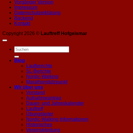
Vorgänger Version
Impressum
Datenschutzerklärung
Backend
Kontakt
Copyright 2026 ©
Lauftreff Hofgeismar
Blog
Laufberichte
SL-Berichte
Nordic-Walking
Marathonstützpunkt
Wir über uns
Vorstand
Aufnahmeantrag
Dauer- und Jahreskalender
Lauftreff
Übungsleiter
Nordic-Walking Informationen
Historisches
Vereinskleidung