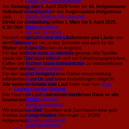
Dauer- und Jahreskalender
Lauftreff
Am
Sonntag, den 6. April 2025
findet der
45. Hofgeismarer
Übungsleiter
Volkslauf
im und rund um das
Angerstadion Hofgeismar
Nordic-Walking Informationen
statt.
Historisches
Direkt zur Anmeldung
(offen 1. März bis 6. April 2025,
Vereinskleidung
8:30 Uhr)
:
Klick
Wir auf Facebook
Wir im Kilometerspiel
Herzlich eingeladen sind alle
Läuferinnen und Läufer
von
Termine
den Bambinis bis hin zu den Senioren und auch für die
Kalender
Walker
sind zwei Strecken im Angebot.
Termine Nordic-Walking
Für das leibliche Wohl ist ebenfalls gesorgt: Alle Sportler
Termine Lauftreff
sowie die Zuschauer können sich mit Erfrischungsgetränken,
Termine Marathonstützpunkt
Kaffee und Kuchen sowie Grillwürstchen zu volkstümlichen
Reinhardswaldcup
Preisen stärken.
Nordhessencup
Für den Lauf ist zwingend eine Online-Voranmeldung
Sonstige Läufe
erforderlich – vor Ort sind keine Anmeldungen möglich!
Vereinstermine
Alle weiteren Details zum Lauf
findet man hier:
Klick
Laufen / Nordic-Walking
46. Hofgeismarer Volkslauf
Der Flyer zum Lauf
– mit einem herzlichen Dank an alle
Nordhessencup
Inserenten:
Klick
Reinhardswaldcup
Lauftreff
Wir wünschen allen Sportlern und Zuschauern eine gute
Nordic-Walking
Anreise zum Angerstadion (Am Anger 11, 34369
Marathonstützpunkt
Hofgeismar).
Lieblingsstrecken