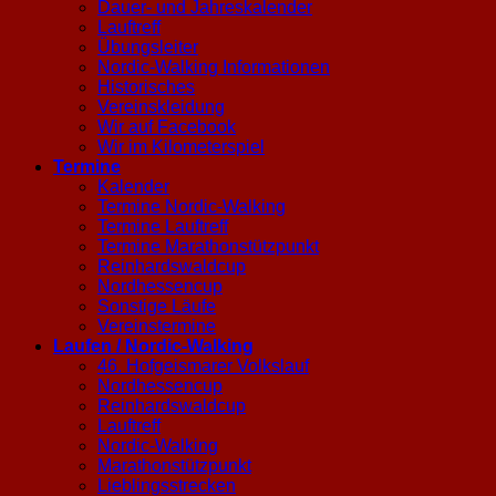
Dauer- und Jahreskalender
Lauftreff
Übungsleiter
Nordic-Walking Informationen
Historisches
Vereinskleidung
Wir auf Facebook
Wir im Kilometerspiel
Termine
Kalender
Termine Nordic-Walking
Termine Lauftreff
Termine Marathonstützpunkt
Reinhardswaldcup
Nordhessencup
Sonstige Läufe
Vereinstermine
Laufen / Nordic-Walking
46. Hofgeismarer Volkslauf
Nordhessencup
Reinhardswaldcup
Lauftreff
Nordic-Walking
Marathonstützpunkt
Lieblingsstrecken