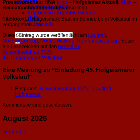
Volkslauf
Pressevorschau:
HNA
Klick
–
Hofgeismar Aktuell
:
Klick
–
46. Volkslauf 2026
Heimatnachrichten Hofgeismar
folgt
Ergebnisse / Ergebnis-Historie
Helfer
Titelfoto
(LT Hofgeismar): Start im Schnee beim Volkslauf im
Kuchenliste
vergangenen Jahr
Dieser Eintrag wurde veröffentlicht am
Lauftreff
,
Nordhessencup
,
Nordic-Walking
,
Reinhardswaldcup
. Setze
ein Lesezeichen auf den
permalink
.
Schwülmetallauf 2025
45. Hofgeismarer Volkslauf
Eine Meinung zu “
Einladung 45. Hofgeismarer
Volkslauf
”
Pingback:
Schwülmetallauf 2025 – Lauftreff
Hofgeismar
Kommentare sind geschlossen.
August 2026
September