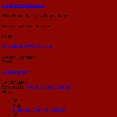
Lauftreff SH Samstag
Wanderparkplatz Kirschenplantage
Veranstaltungen für
6th
September
08:50
38. Volkslauf TSV Breuna
Breuna Sportplatz
09:00
Sonntags­lauf
Angerstadion
Powered by
Modern Events Calendar
News
02
Aug.
Keine
Einladung Sommerfest 2026
Kommentare
02