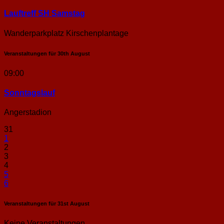
Lauftreff SH Samstag
Wanderparkplatz Kirschenplantage
Veranstaltungen für
30th
August
09:00
Sonntags­lauf
Angerstadion
31
1
2
3
4
5
6
Veranstaltungen für
31st
August
Keine Veranstaltungen