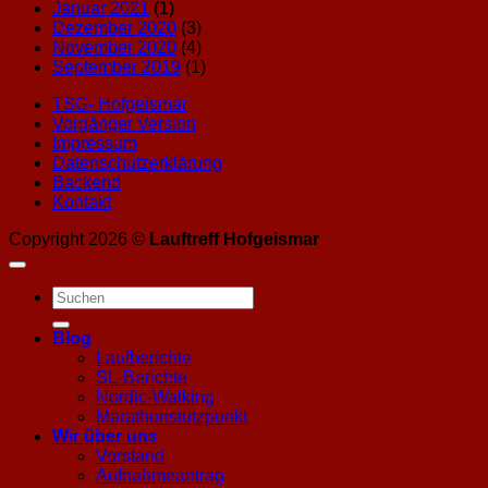
Januar 2021
(1)
Dezember 2020
(3)
November 2020
(4)
September 2019
(1)
TSG- Hofgeismar
Vorgänger Version
Impressum
Datenschutzerklärung
Backend
Kontakt
Copyright 2026 ©
Lauftreff Hofgeismar
Blog
Laufberichte
SL-Berichte
Nordic-Walking
Marathonstützpunkt
Wir über uns
Vorstand
Aufnahmeantrag