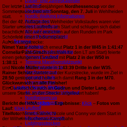
Dauer- und Jahreskalender
Lauftreff
Der letzte Lauf im diesjährigen
Nordhessencup
vor der
Übungsleiter
Sommerpause fand am
Sonntag, den 7. Juli
in Wehlheiden
Nordic-Walking Informationen
statt.
Historisches
Bei der 42. Auflage des Wehlheider Volkslaufes waren vier
Vereinskleidung
Starter unseres Lauftreffs am Start und schlugen sich dabei
Wir auf Facebook
beachtlich! Alle vier erreichten auf den Runden im Park
Wir im Kilometerspiel
Schönfeld einen Podiumsplatz!
Termine
Auf der Langstrecke:
Kalender
Nimet Yazar
holte sich erneut
Platz 1 in der W45 in 1:41:47
Termine Nordic-Walking
Cornelia Pahl-Girsch
(erstmals für den LT am Start) feierte
Termine Lauftreff
einen gelungenen Einstand mit
Platz 2 in der W50 in
Termine Marathonstützpunkt
1:38:11
Reinhardswaldcup
und
Nicole Müller
wurde in
1:43:39 Dritte in der W35.
Nordhessencup
Rainer Schütz
startete auf der Kurzstrecke, wurde im Ziel in
Sonstige Läufe
28:50
gestoppt und holte sich damit
Rang 3 in der M70.
Vereinstermine
Glückwunsch an alle Finisher!
Laufen / Nordic-Walking
Ein Dankeschön auch an
Gudrun und Dieter Lang,
die
46. Hofgeismarer Volkslauf
unsere Starter an der Strecke angefeuert haben!
Nordhessencup
Reinhardswaldcup
Bericht der HNA:
Klick
–
Ergebnisse:
Klick
–
Fotos vom
Lauftreff
Lauf:
Klick
Nordic-Walking
Titelfoto:
Nimet, Rainer, Nicole und Conny vor dem Start in
Marathonstützpunkt
der Wilhelm-Buchenau-Kampfbahn
Lieblingsstrecken