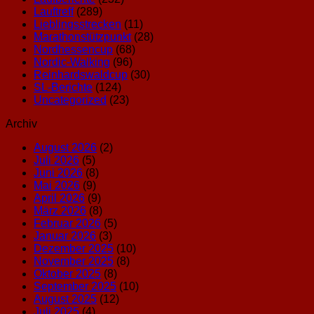
KW29
nachgehol
Lauftreff
(289)
2026
Lieblingsstrecken
(11)
Marathonstützpunkt
(28)
Nordhessencup
(68)
Nordic-Walking
(96)
Reinhardswaldcup
(30)
SL-Berichte
(124)
Uncategorized
(23)
Archiv
August 2026
(2)
Juli 2026
(5)
Juni 2026
(8)
Mai 2026
(9)
April 2026
(9)
März 2026
(8)
Februar 2026
(5)
Januar 2026
(3)
Dezember 2025
(10)
November 2025
(8)
Oktober 2025
(8)
September 2025
(10)
August 2025
(12)
Juli 2025
(4)