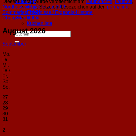
Dieser Eintrag wurde veröffentlicht am
Laufberichte
,
Lauftreff
,
Volkslauf
Nordhessencup
. Setze ein Lesezeichen auf den
permalink
.
46. Volkslauf 2026
Sommerfest 2024
Ergebnisse / Ergebnis-Historie
CherryMan 2024
Helfer
Kuchenliste
August 2026
September
Mo.
Di.
Mi.
DO.
Fr.
Sa.
So.
27
28
29
30
31
1
2