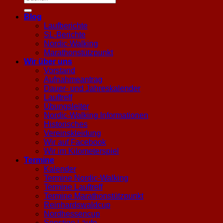
Blog
Laufberichte
SL-Berichte
Nordic-Walking
Marathonstützpunkt
Wir über uns
Vorstand
Aufnahmeantrag
Dauer- und Jahreskalender
Lauftreff
Übungsleiter
Nordic-Walking Informationen
Historisches
Vereinskleidung
Wir auf Facebook
Wir im Kilometerspiel
Termine
Kalender
Termine Nordic-Walking
Termine Lauftreff
Termine Marathonstützpunkt
Reinhardswaldcup
Nordhessencup
Sonstige Läufe