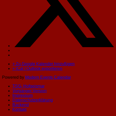
+ Zu Google Kalender hinzufügen
+ iCal / Outlook exportieren
Powered by
Modern Events Calendar
TSG- Hofgeismar
Vorgänger Version
Impressum
Datenschutzerklärung
Backend
Kontakt