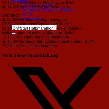
Volkslauf
14.15 Uhr Start (Nordic-)Walking, ca. 8 km
46. Volkslauf 2026
ab 14.30 Uhr bis 18.00 Uhr Pasta-Party
Ergebnisse / Ergebnis-Historie
Helfer
Sonntag:
Kuchenliste
ab 07.30 Uhr Startunterlagenausgabe
07.30 Uhr MarathonExpo (bis 16.00 Uhr)
09.30 Uhr Start Halbmarathon, Power Walking-
Halbmarathon Marathon, Marathon-Staffel
12.15 Uhr Siegerehrung Halbmarathon
ab 15.00 Uhr Siegerehrung Marathon/Marathon-Staffel
15.30 Uhr Zielschluss Marathon
Teile diese Veranstaltung