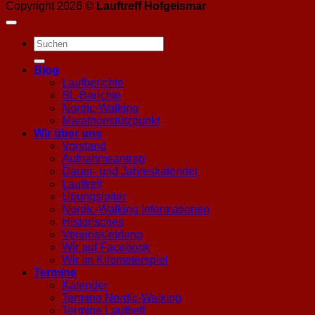
Copyright 2026 ©
Lauftreff Hofgeismar
Blog
Laufberichte
SL-Berichte
Nordic-Walking
Marathonstützpunkt
Wir über uns
Vorstand
Aufnahmeantrag
Dauer- und Jahreskalender
Lauftreff
Übungsleiter
Nordic-Walking Informationen
Historisches
Vereinskleidung
Wir auf Facebook
Wir im Kilometerspiel
Termine
Kalender
Termine Nordic-Walking
Termine Lauftreff