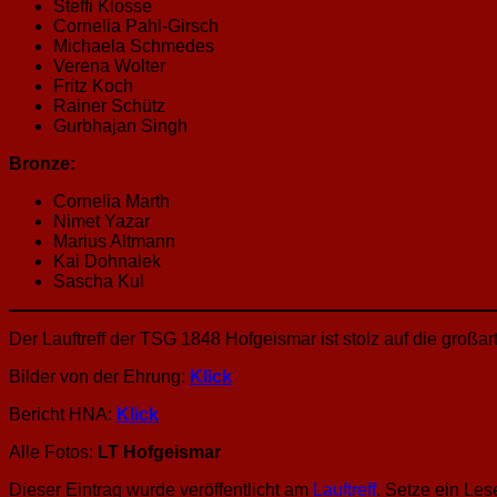
Steffi Klosse
Cornelia Pahl-Girsch
Michaela Schmedes
Verena Wolter
Fritz Koch
Rainer Schütz
Gurbhajan Singh
Bronze:
Cornelia Marth
Nimet Yazar
Marius Altmann
Kai Dohnalek
Sascha Kul
Der Lauftreff der TSG 1848 Hofgeismar ist stolz auf die großar
Bilder von der Ehrung:
Klick
Bericht HNA:
Klick
Alle Fotos:
LT Hofgeismar
Dieser Eintrag wurde veröffentlicht am
Lauftreff
. Setze ein Le