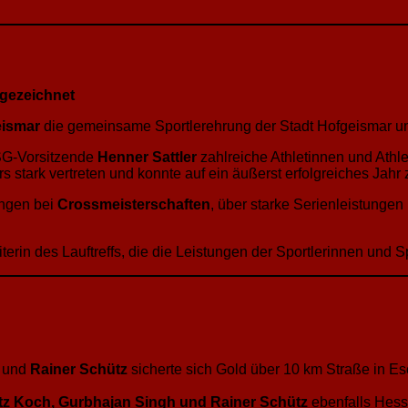
sgezeichnet
eismar
die gemeinsame Sportlerehrung der Stadt Hofgeismar un
SG-Vorsitzende
Henner Sattler
zahlreiche Athletinnen und Athl
 stark vertreten und konnte auf ein äußerst erfolgreiches Jahr 
ungen bei
Crossmeisterschaften
, über starke Serienleistungen
iterin des Lauftreffs, die die Leistungen der Sportlerinnen und S
und
Rainer Schütz
sicherte sich Gold über 10 km Straße in Es
itz Koch, Gurbhajan Singh und Rainer Schütz
ebenfalls Hess