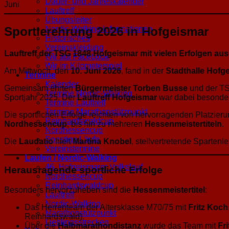
Dauer- und Jahreskalender
Juni
Lauftreff
Übungsleiter
Sportlerehrung 2026 in Hofgeismar
Nordic-Walking Informationen
Historisches
Vereinskleidung
Lauftreff der TSG 1848 Hofgeismar mit vielen Erfolgen au
Wir auf Facebook
Wir im Kilometerspiel
Am Mittwoch, den
10. Juni 2026
, fand in der
Stadthalle Hofg
Termine
Kalender
Gemeinsam ehrten
Bürgermeister Torben Busse
und der T
Termine Nordic-Walking
Sportjahr 2025. Der
Lauftreff Hofgeismar
war dabei besonders
Termine Lauftreff
Termine Marathonstützpunkt
Die sportlichen Erfolge reichten von hervorragenden Platzier
Reinhardswaldcup
Nordhessencup
, bis hin zu mehreren
Hessenmeistertiteln
.
Nordhessencup
Sonstige Läufe
Die
Laudatio
hielt
Martina Knobel
, stellvertretende Spartenle
Vereinstermine
Laufen / Nordic-Walking
46. Hofgeismarer Volkslauf
Herausragende sportliche Erfolge
Nordhessencup
Reinhardswaldcup
Besonders hervorzuheben sind die
Hessenmeistertitel
:
Lauftreff
Nordic-Walking
Das Herrenteam der Altersklasse M70/75 mit
Fritz Koch
Marathonstützpunkt
Reinhardswald).
Lieblingsstrecken
Über die
Halbmarathondistanz
wurde das Team mit
Fr