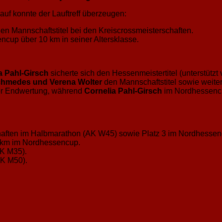
uf konnte der Lauftreff überzeugen:
en Mannschaftstitel bei den Kreiscrossmeisterschaften.
ncup über 10 km in seiner Altersklasse.
a Pahl-Girsch
sicherte sich den Hessenmeistertitel (unterstüt
Schmedes und Verena Wolter
den Mannschaftstitel sowie weite
r Endwertung, während
Cornelia Pahl-Girsch
im Nordhessencu
chaften im Halbmarathon (AK W45) sowie Platz 3 im Nordhessen
0 km im Nordhessencup.
AK M35).
AK M50).