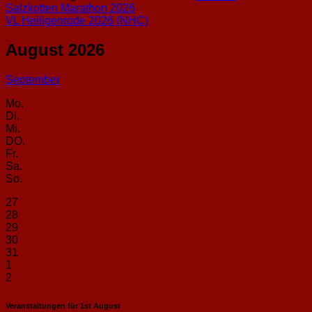
Salzkotten Marathon 2026
VL Heiligenrode 2026 (NHC)
August 2026
September
Mo.
Di.
Mi.
DO.
Fr.
Sa.
So.
27
28
29
30
31
1
2
Veranstaltungen für
1st
August