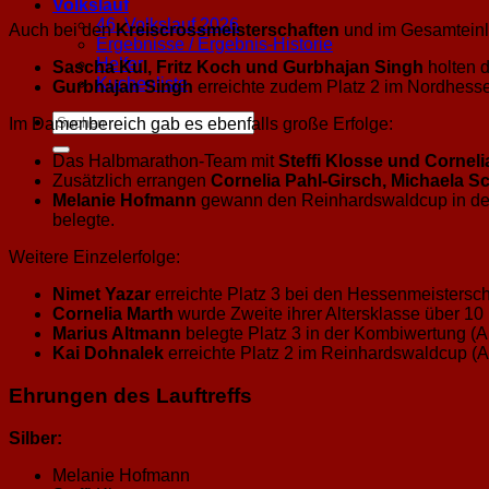
Volkslauf
46. Volkslauf 2026
Auch bei den
Kreiscrossmeisterschaften
und im Gesamteinla
Ergebnisse / Ergebnis-Historie
Helfer
Sascha Kul, Fritz Koch und Gurbhajan Singh
holten d
Kuchenliste
Gurbhajan Singh
erreichte zudem Platz 2 im Nordhesse
Im Damenbereich gab es ebenfalls große Erfolge:
Das Halbmarathon-Team mit
Steffi Klosse und Corneli
Zusätzlich errangen
Cornelia Pahl-Girsch, Michaela 
Melanie Hofmann
gewann den Reinhardswaldcup in de
belegte.
Weitere Einzelerfolge:
Nimet Yazar
erreichte Platz 3 bei den Hessenmeisters
Cornelia Marth
wurde Zweite ihrer Altersklasse über 1
Marius Altmann
belegte Platz 3 in der Kombiwertung (
Kai Dohnalek
erreichte Platz 2 im Reinhardswaldcup (
Ehrungen des Lauftreffs
Silber:
Melanie Hofmann