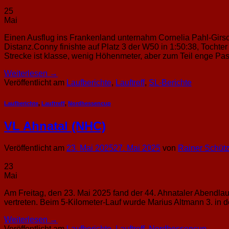
25
Mai
Einen Ausflug ins Frankenland unternahm Cornelia Pahl-Girsc
Distanz.Conny finishte auf Platz 3 der W50 in 1:50:38, Tochte
Strecke ist klasse, wenig Höhenmeter, aber zum Teil enge P
Weiterlesen
→
Veröffentlicht am
Laufberichte
,
Lauftreff
,
SL-Berichte
Laufberichte
,
Lauftreff
,
Nordhessencup
VL Ahnatal (NHC)
Veröffentlicht am
23. Mai 2025
27. Mai 2025
von
Rainer Schüt
23
Mai
Am Freitag, den 23. Mai 2025 fand der 44. Ahnataler Abendlau
vertreten. Beim 5-Kilometer-Lauf wurde Marius Altmann 3. in d
Weiterlesen
→
Veröffentlicht am
Laufberichte
,
Lauftreff
,
Nordhessencup