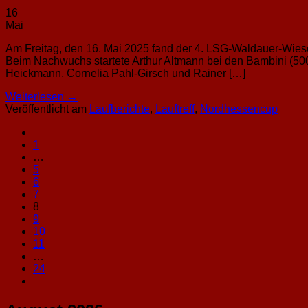
16
Mai
Am Freitag, den 16. Mai 2025 fand der 4. LSG-Waldauer-Wiesen
Beim Nachwuchs startete Arthur Altmann bei den Bambini (500 
Heickmann, Cornelia Pahl-Girsch und Rainer […]
Weiterlesen
→
Veröffentlicht am
Laufberichte
,
Lauftreff
,
Nordhessencup
1
…
5
6
7
8
9
10
11
…
24