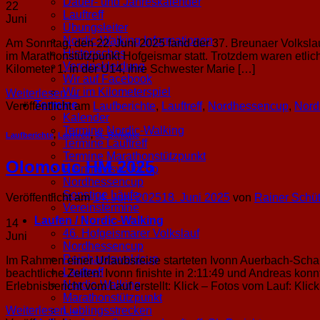
Dauer- und Jahreskalender
22
Lauftreff
Juni
Übungsleiter
Nordic-Walking Informationen
Am Sonntag, den 22. Juni 2025 fand der 37. Breunaer Volkslau
Historisches
im Marathonstützpunkt Hofgeismar statt. Trotzdem waren etlic
Vereinskleidung
Kilometer 1. in der U14, ihre Schwester Marie […]
Wir auf Facebook
Wir im Kilometerspiel
Weiterlesen
→
Termine
Veröffentlicht am
Laufberichte
,
Lauftreff
,
Nordhessencup
,
Nord
Kalender
Termine Nordic-Walking
Laufberichte
,
Lauftreff
,
SL-Berichte
Termine Lauftreff
Termine Marathonstützpunkt
Olomouc HM 2025
Reinhardswaldcup
Nordhessencup
Sonstige Läufe
Veröffentlicht am
14. Juni 2025
18. Juni 2025
von
Rainer Schü
Vereinstermine
Laufen / Nordic-Walking
14
46. Hofgeismarer Volkslauf
Juni
Nordhessencup
Reinhardswaldcup
Im Rahmen einer Urlaubsreise starteten Ivonn Auerbach-Scha
Lauftreff
beachtliche Zeiten: Ivonn finishte in 2:11:49 und Andreas ko
Nordic-Walking
Erlebnisbericht vom Lauf erstellt: Klick – Fotos vom Lauf: Klic
Marathonstützpunkt
Weiterlesen
→
Lieblingsstrecken