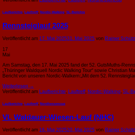
Laufberichte
,
Lauftreff
,
Nordic-Walking
,
SL-Berichte
Rennsteiglauf 2025
Veröffentlicht am
17. Mai 2025
31. Mai 2025
von
Rainer Schüt
17
Mai
Am Samstag, den 17. Mai 2025 fand der 52. GutsMuths-Rennsteig
„Thüringer Waldquell Nordic Walking Tour“ sowie Christian Maz
Bericht von unseren Nordic-Walkern:„Mit dem 52. Rennsteigla
Weiterlesen
→
Veröffentlicht am
Laufberichte
,
Lauftreff
,
Nordic-Walking
,
SL-Be
Laufberichte
,
Lauftreff
,
Nordhessencup
VL Waldauer-Wiesen-Lauf (NHC)
Veröffentlicht am
16. Mai 2025
20. Mai 2025
von
Rainer Schüt