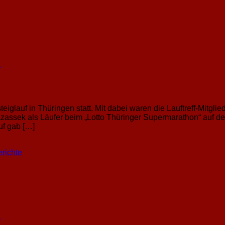
z
lauf in Thüringen statt. Mit dabei waren die Lauftreff-Mitglie
assek als Läufer beim „Lotto Thüringer Supermarathon“ auf der 
uf gab […]
richte
z