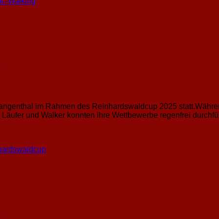
ic-Walking
z
 Langenthal im Rahmen des Reinhardswaldcup 2025 statt.Währen
e Läufer und Walker konnten ihre Wettbewerbe regenfrei durchfü
hardswaldcup
z