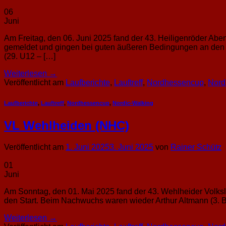
06
Juni
Am Freitag, den 06. Juni 2025 fand der 43. Heiligenröder Abe
gemeldet und gingen bei guten äußeren Bedingungen an den S
(29. U12 – […]
Weiterlesen
→
Veröffentlicht am
Laufberichte
,
Lauftreff
,
Nordhessencup
,
Nord
Laufberichte
,
Lauftreff
,
Nordhessencup
,
Nordic-Walking
VL Wehlheiden (NHC)
Veröffentlicht am
1. Juni 2025
3. Juni 2025
von
Rainer Schütz
01
Juni
Am Sonntag, den 01. Mai 2025 fand der 43. Wehlheider Volksla
den Start. Beim Nachwuchs waren wieder Arthur Altmann (3. Ba
Weiterlesen
→