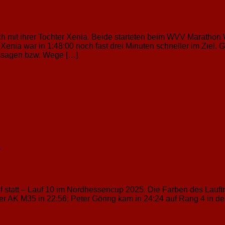
h mit ihrer Tochter Xenia. Beide starteten beim WVV Marathon
r Xenia war in 1:48:00 noch fast drei Minuten schneller im Ziel
assagen bzw. Wege […]
z
f statt – Lauf 10 im Nordhessencup 2025. Die Farben des Lauft
er AK M35 in 22:56; Peter Göring kam in 24:24 auf Rang 4 in der