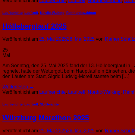
Veröffentlicht am
Laufberichte
,
Lauftreff
,
Nordhessencup
,
Nord
Laufberichte
,
Lauftreff
,
Nordic-Walking
,
Reinhardswaldcup
Hölleberglauf 2025
Veröffentlicht am
25. Mai 2025
28. Mai 2025
von
Rainer Schüt
25
Mai
Am Sonntag, den 25. Mai 2025 fand der 13. Hölleberglauf in
regnete, hatte der Wettergott beim Hauptlauf ein Einsehen, di
den Läufen am Start, Sigrid Ludwig-Morell startete beim […]
Weiterlesen
→
Veröffentlicht am
Laufberichte
,
Lauftreff
,
Nordic-Walking
,
Rein
Laufberichte
,
Lauftreff
,
SL-Berichte
Würzburg Marathon 2025
Veröffentlicht am
25. Mai 2025
26. Mai 2025
von
Rainer Schüt