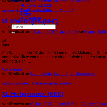
Veröffentlicht am
Laufberichte
,
Lauftreff
,
SL-Berichte
Volkslauf
46. Volkslauf 2026
Ergebnisse / Ergebnis-Historie
Laufberichte
,
Lauftreff
,
Nordhessencup
Helfer
Kuchenliste
VL Melsungen (NHC)
Veröffentlicht am
14. Juni 2025
17. Juni 2025
von
Rainer Schü
14
Juni
Am Samstag, den 14. Juni 2025 fand der 54. Melsunger Barten
und große Hitze war diesmal nur eine Läuferin unseres Lauftref
und holte sich […]
Weiterlesen
→
Veröffentlicht am
Laufberichte
,
Lauftreff
,
Nordhessencup
Laufberichte
,
Lauftreff
,
Nordhessencup
,
Nordic-Walking
VL Heiligenrode (NHC)
Veröffentlicht am
6. Juni 2025
11. Juni 2025
von
Rainer Schütz