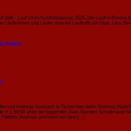
f statt – Lauf 14 im Nordhessencup 2025. Der Lauf in Breuna f
he Läuferinnen und Läufer unseres Lauftreffs am Start. Lena Be
ic-Walking
tz
ller und Andreas Auerbach in Tschechien beim Olomouc-Halbmar
nnte in 1:59:48 unter der begehrten Zwei-Stunden-Schallmauer b
k Titelfoto: Andreas und Ivonn vor dem […]