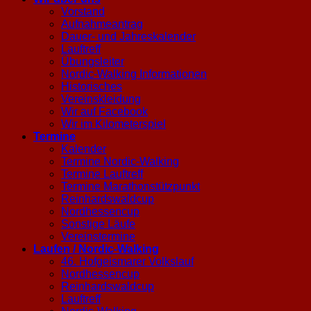
Vorstand
Aufnahmeantrag
Dauer- und Jahreskalender
Lauftreff
Übungsleiter
Nordic-Walking Informationen
Historisches
Vereinskleidung
Wir auf Facebook
Wir im Kilometerspiel
Termine
Kalender
Termine Nordic-Walking
Termine Lauftreff
Termine Marathonstützpunkt
Reinhardswaldcup
Nordhessencup
Sonstige Läufe
Vereinstermine
Laufen / Nordic-Walking
46. Hofgeismarer Volkslauf
Nordhessencup
Reinhardswaldcup
Lauftreff