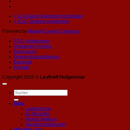
+ Zu Google Kalender hinzufügen
+ iCal / Outlook exportieren
Powered by
Modern Events Calendar
TSG- Hofgeismar
Vorgänger Version
Impressum
Datenschutzerklärung
Backend
Kontakt
Copyright 2026 ©
Lauftreff Hofgeismar
Blog
Laufberichte
SL-Berichte
Nordic-Walking
Marathonstützpunkt
Wir über uns